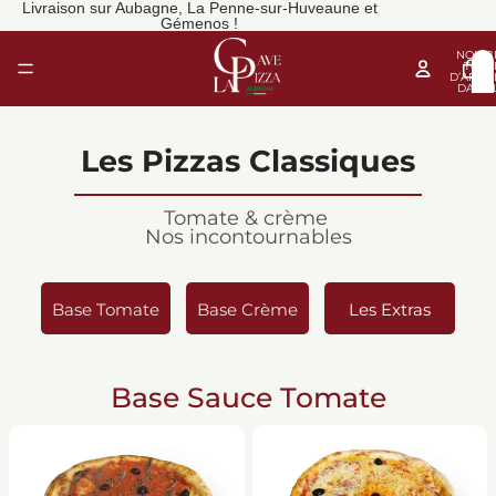
Livraison sur Aubagne, La Penne-sur-Huveaune et
Gémenos !
NOMB
TOTA
D’ARTIC
DANS 
PANIER
Les Pizzas Classiques
Tomate & crème
Nos incontournables
Base Tomate
Base Crème
Les Extras
Base Sauce Tomate